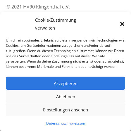
© 2021 HV90 Klingenthal e.V.
Cookie-Zustimmung
HV90 Klingenthal
verwalten
Gösselberg 41
Um dir ein optimales Erlebnis zu bieten, verwenden wir Technologien wie
Cookies, um Geräteinformationen zu speichern und/oder darauf
08248 Klingenthal
zuzugreifen. Wenn du diesen Technologien zustimmst, können wir Daten
0151 52417774
wie das Surfverhalten oder eindeutige IDs auf dieser Website
verarbeiten. Wenn du deine Zustimmung nicht erteilst oder zurückziehst,
info@hv90-klingenthal.de
können bestimmte Merkmale und Funktionen beeinträchtigt werden.
Design & Entwicklung
Akzeptieren
Ablehnen
Einstellungen ansehen
J&J Media | Die Medienagentur
Datenschutz
Impressum