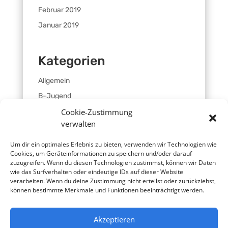
Februar 2019
Januar 2019
Kategorien
Allgemein
B-Jugend
Cookie-Zustimmung
C-Jugend
verwalten
D-Jugend
E-Jugend
Um dir ein optimales Erlebnis zu bieten, verwenden wir Technologien wie
Cookies, um Geräteinformationen zu speichern und/oder darauf
Frauen
zuzugreifen. Wenn du diesen Technologien zustimmst, können wir Daten
wie das Surfverhalten oder eindeutige IDs auf dieser Website
Männer
verarbeiten. Wenn du deine Zustimmung nicht erteilst oder zurückziehst,
Minis
können bestimmte Merkmale und Funktionen beeinträchtigt werden.
SG Oberland
Akzeptieren