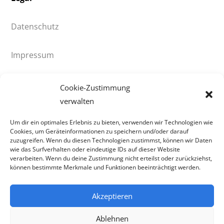
Datenschutz
Impressum
© 2021 HV90 Klingenthal e.V.
Cookie-Zustimmung
verwalten
HV90 Klingenthal
Um dir ein optimales Erlebnis zu bieten, verwenden wir Technologien wie
Cookies, um Geräteinformationen zu speichern und/oder darauf
Gösselberg 41
zuzugreifen. Wenn du diesen Technologien zustimmst, können wir Daten
wie das Surfverhalten oder eindeutige IDs auf dieser Website
08248 Klingenthal
verarbeiten. Wenn du deine Zustimmung nicht erteilst oder zurückziehst,
0151 52417774
können bestimmte Merkmale und Funktionen beeinträchtigt werden.
info@hv90-klingenthal.de
Akzeptieren
Design & Entwicklung
Ablehnen