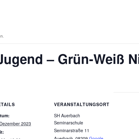
en.
-Jugend – Grün-Weiß N
ETAILS
VERANSTALTUNGSORT
tum:
SH Auerbach
Seminarschule
 Dezember 2023
Seminarstraße 11
it:
Auerbach
,
08209
Google