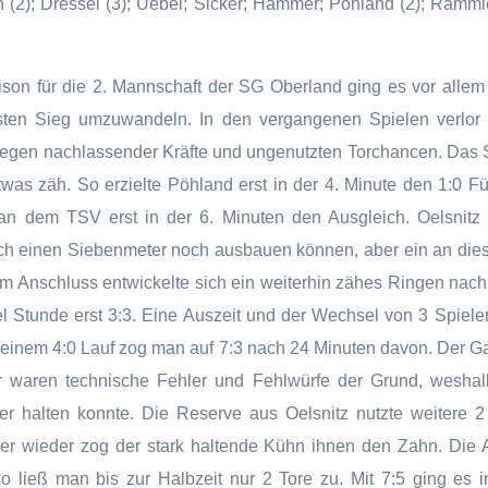
(2); Dressel (3); Uebel; Sicker; Hammer; Pöhland (2); Rammle
ison für die 2. Mannschaft der SG Oberland ging es vor allem
rsten Sieg umzuwandeln. In den vergangenen Spielen verlor
egen nachlassender Kräfte und ungenutzten Torchancen. Das S
was zäh. So erzielte Pöhland erst in der 4. Minute den 1:0 Füh
man dem TSV erst in der 6. Minuten den Ausgleich. Oelsnitz 
ch einen Siebenmeter noch ausbauen können, aber ein an die
 Im Anschluss entwickelte sich ein weiterhin zähes Ringen nac
tel Stunde erst 3:3. Eine Auszeit und der Wechsel von 3 Spiel
it einem 4:0 Lauf zog man auf 7:3 nach 24 Minuten davon. Der Ga
r waren technische Fehler und Fehlwürfe der Grund, weshal
ter halten konnte. Die Reserve aus Oelsnitz nutzte weitere 
er wieder zog der stark haltende Kühn ihnen den Zahn. Die 
 ließ man bis zur Halbzeit nur 2 Tore zu. Mit 7:5 ging es i