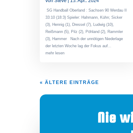
von
Steve
|
15. Apr.. 2024
SG Handball Oberland : Sachsen 90 Werdau II
33:10 (18:3) Spieler: Hahmann, Kühn; Sicker
(3), Hennig (1), Dressel (7), Ludwig (10),
Reißmann (5), Pilz (2), Pöhland (2), Rammler
(3), Hammer Nach der unnötigen Niederlage
der letzten Woche lag der Fokus auf...
mehr lesen
« ÄLTERE EINTRÄGE
Nie w