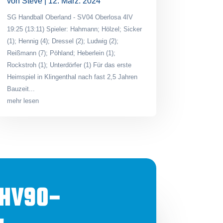
von
Steve
|
12. März. 2024
SG Handball Oberland - SV04 Oberlosa 4IV
19:25 (13:11) Spieler: Hahmann; Hölzel; Sicker
(1); Hennig (4); Dressel (2); Ludwig (2);
Reißmann (7); Pöhland; Heberlein (1);
Rockstroh (1); Unterdörfer (1) Für das erste
Heimspiel in Klingenthal nach fast 2,5 Jahren
Bauzeit...
mehr lesen
 HV90-