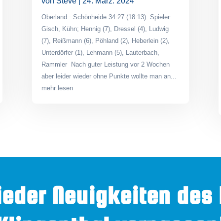
von
Steve
|
24. März. 2024
Oberland : Schönheide 34:27 (18:13) Spieler:
Gisch, Kühn; Hennig (7), Dressel (4), Ludwig
(7), Reißmann (6), Pöhland (2), Heberlein (2),
Unterdörfer (1), Lehmann (5), Lauterbach,
Rammler Nach guter Leistung vor 2 Wochen
aber leider wieder ohne Punkte wollte man an...
mehr lesen
ieder Neuigkeiten des