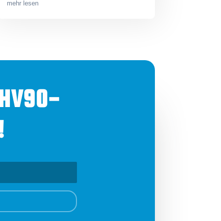
mehr lesen
 HV90-
!