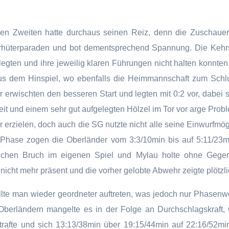
gen Zweiten hatte durchaus seinen Reiz, denn die Zuschaue
orhüterparaden und bot dementsprechend Spannung. Die Kehr
egten und ihre jeweilig klaren Führungen nicht halten konnten
us dem Hinspiel, wo ebenfalls die Heimmannschaft zum Schlu
r erwischten den besseren Start und legten mit 0:2 vor, dabei s
it und einem sehr gut aufgelegten Hölzel im Tor vor arge Probl
r erzielen, doch auch die SG nutzte nicht alle seine Einwurfmög
ten Phase zogen die Oberländer vom 3:3/10min bis auf 5:11/2
lichen Bruch im eigenen Spiel und Mylau holte ohne Gegen
 nicht mehr präsent und die vorher gelobte Abwehr zeigte plötzl
te man wieder geordneter auftreten, was jedoch nur Phasenwe
 Oberländern mangelte es in der Folge an Durchschlagskraft,
afte und sich 13:13/38min über 19:15/44min auf 22:16/52min