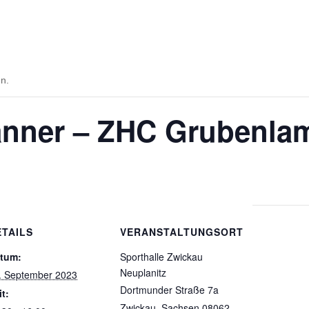
en.
nner – ZHC Grubenlam
ETAILS
VERANSTALTUNGSORT
tum:
Sporthalle Zwickau
Neuplanitz
. September 2023
Dortmunder Straße 7a
it:
Zwickau
,
Sachsen
08062