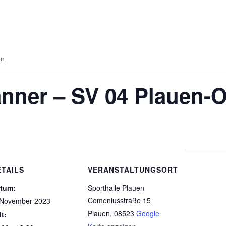
en.
nner – SV 04 Plauen-O
ETAILS
VERANSTALTUNGSORT
tum:
Sporthalle Plauen
Comeniusstraße 15
 November 2023
Plauen
,
08523
Google
it: