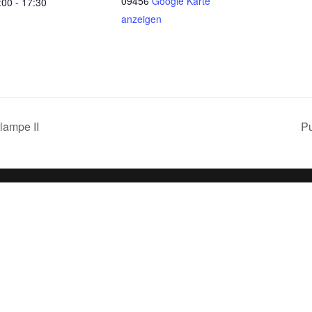
09456
Google Karte
:00 - 17:30
anzeigen
ampe II
Pu