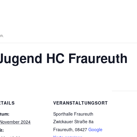
en.
-Jugend HC Fraureuth
ETAILS
VERANSTALTUNGSORT
tum:
Sporthalle Fraureuth
Zwickauer Straße 8a
 November 2024
Fraureuth
,
08427
Google
it: